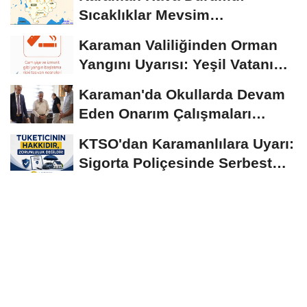
Sıcaklıklar Mevsim
Normallerinin Üzerinde
Karaman Valiliğinden Orman
Seyrediyor
Yangını Uyarısı: Yeşil Vatanı
Birlikte...
Karaman'da Okullarda Devam
Eden Onarım Çalışmaları
Yerinde İncelendi
KTSO'dan Karamanlılara Uyarı:
Sigorta Poliçesinde Serbest
Seçim Esastır