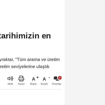
tarihimizin en
raktar, "Tüm arama ve üretim
etim seviyelerine ulaştık
A
A
Büyüt
Küçült
Dinle
Yazdır
Yorumlar