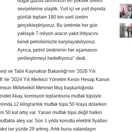
doğal gazda tarihimizin en yüksek üretim
seviyelerine ulaştık. Yurt içi ve yurt dışında
günlük toplam 180 bin varil üretim
gerçekleştiriyoruz. Bu üretimle her gün
yaklaşık 7 milyon aracın yakıt ihtiyacını
kendi petrolümüzle karşılayabiliyoruz.
Ayrıca, petrol üretiminin her aşamasını
yerlileştirmeyi hedefliyoruz" dedi.
i ve Tabii Kaynaklar Bakanlığı'nın '2026 Yılı
i' ile '2024 Yılı Merkezi Yönetim Kesin Hesap Kanun
Samsun Milletvekili Mehmet Muş başkanlığında
evdet Akay, komisyon toplantısına mutfak tüpüyle
yılında 12 kilogramlık mutfak tüpü 50 liraya dolarken
am 50 kat artış var. Yanan mutfak tüpü değil halkın
tfakta ateş var. Son 1 yılda konutta elektrik fiyatları
kıt ise yüzde 29 artmış. Artık buna vatandaşın