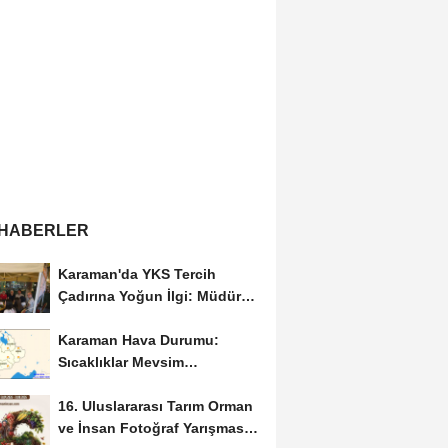
 HABERLER
Karaman'da YKS Tercih
Çadırına Yoğun İlgi: Müdür
Kılınç Öğrencileri...
Karaman Hava Durumu:
Sıcaklıklar Mevsim
Normallerinin Üzerinde
16. Uluslararası Tarım Orman
Seyredecek
ve İnsan Fotoğraf Yarışması