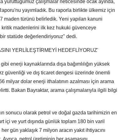
da yürüttüğümüz çalışmalar neticesinde ocak ayında,
Raporu'nu yayımladık. Bu raporla birlikte ülkemiz için
 37 maden türünü belirledik. Yeni yapılan kanuni
 kritik madenlerini ilk kez hukuki güvenceye
bir statüde değerlendiriyoruz" dedi.
SINI YERLİLEŞTİRMEYİ HEDEFLİYORUZ'
gibi enerji kaynaklarında dışa bağımlılığın yüksek
rz güvenliği ve dış ticaret dengesi üzerinde önemli
6 milyar dolar enerji ithalatının azalması için arama
elirtti. Bakan Bayraktar, arama çalışmalarıyla ilgili bilgi
n sonucu olarak petrol ve doğal gazda tarihimizin en
rt içi ve yurt dışında günlük toplam 180 bin varil
 her gün yaklaşık 7 milyon aracın yakıt ihtiyacını
. Ayrıca, petrol üretiminin her aşamasını