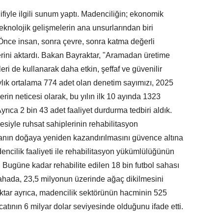
fiyle ilgili sunum yaptı. Madenciliğin; ekonomik
teknolojik gelişmelerin ana unsurlarından biri
Önce insan, sonra çevre, sonra katma değerli
lerini aktardı. Bakan Bayraktar, "Aramadan üretime
i de kullanarak daha etkin, şeffaf ve güvenilir
ylık ortalama 774 adet olan denetim sayımızı, 2025
erin neticesi olarak, bu yılın ilk 10 ayında 1323
yrıca 2 bin 43 adet faaliyet durdurma tedbiri aldık.
siyle ruhsat sahiplerinin rehabilitasyon
ahanın doğaya yeniden kazandırılmasını güvence altına
encilik faaliyeti ile rehabilitasyon yükümlülüğünün
 Bugüne kadar rehabilite edilen 18 bin futbol sahası
ahada, 23,5 milyonun üzerinde ağaç dikilmesini
ktar ayrıca, madencilik sektörünün hacminin 525
catının 6 milyar dolar seviyesinde olduğunu ifade etti.