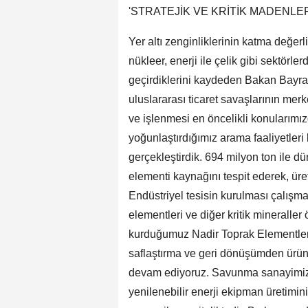
'STRATEJİK VE KRİTİK MADENL
Yer altı zenginliklerinin katma değer
nükleer, enerji ile çelik gibi sektörle
geçirdiklerini kaydeden Bakan Bayra
uluslararası ticaret savaşlarının mer
ve işlenmesi en öncelikli konularımız
yoğunlaştırdığımız arama faaliyetler
gerçekleştirdik. 694 milyon ton ile d
elementi kaynağını tespit ederek, üret
Endüstriyel tesisin kurulması çalışma
elementleri ve diğer kritik mineralle
kurduğumuz Nadir Toprak Elementleri
saflaştırma ve geri dönüşümden ürün 
devam ediyoruz. Savunma sanayimizin,
yenilenebilir enerji ekipman üretimin