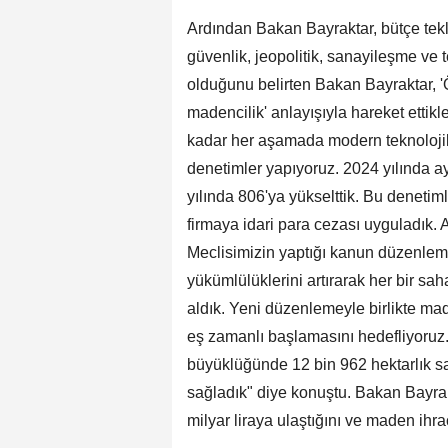
Ardından Bakan Bayraktar, bütçe tekli
güvenlik, jeopolitik, sanayileşme ve 
olduğunu belirten Bakan Bayraktar, '
madencilik' anlayışıyla hareket ettik
kadar her aşamada modern teknolojiler
denetimler yapıyoruz. 2024 yılında a
yılında 806'ya yükselttik. Bu denetiml
firmaya idari para cezası uyguladık. A
Meclisimizin yaptığı kanun düzenleme
yükümlülüklerini artırarak her bir s
aldık. Yeni düzenlemeyle birlikte mad
eş zamanlı başlamasını hedefliyoruz.
büyüklüğünde 12 bin 962 hektarlık s
sağladık" diye konuştu. Bakan Bayra
milyar liraya ulaştığını ve maden ihra