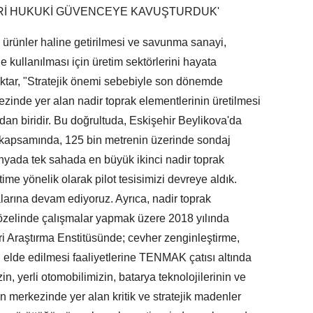
ERİ HUKUKİ GÜVENCEYE KAVUŞTURDUK'
li ürünler haline getirilmesi ve savunma sanayi,
rde kullanılması için üretim sektörlerini hayata
ktar, "Stratejik önemi sebebiyle son dönemde
kezinde yer alan nadir toprak elementlerinin üretilmesi
dan biridir. Bu doğrultuda, Eskişehir Beylikova'da
i kapsamında, 125 bin metrenin üzerinde sondaj
ünyada tek sahada en büyük ikinci nadir toprak
ime yönelik olarak pilot tesisimizi devreye aldık.
larına devam ediyoruz. Ayrıca, nadir toprak
r özelinde çalışmalar yapmak üzere 2018 yılında
 Araştırma Enstitüsünde; cevher zenginleştirme,
elde edilmesi faaliyetlerine TENMAK çatısı altında
 yerli otomobilimizin, batarya teknolojilerinin ve
in merkezinde yer alan kritik ve stratejik madenler