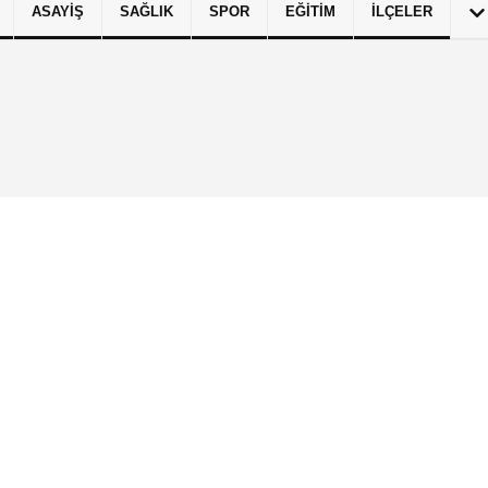
ASAYIŞ
SAĞLIK
SPOR
EĞITIM
İLÇELER
izlilik İlkeleri