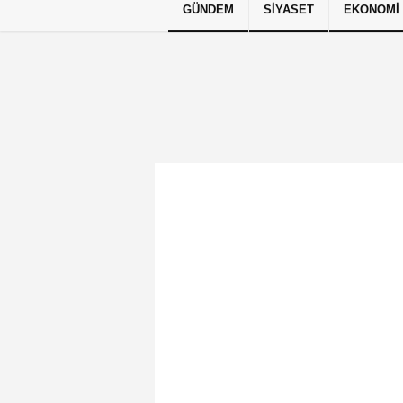
GÜNDEM
SIYASET
EKONOMI
Künye
İletişim
Çerez Politikası
G