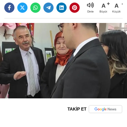
A
A
Büyüt
Küçült
Dinle
TAKİP ET