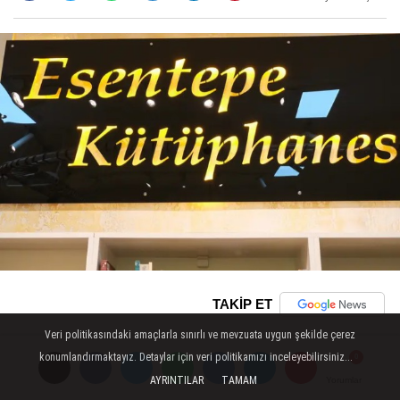
TAKİP ET
Veri politikasındaki amaçlarla sınırlı ve mevzuata uygun şekilde çerez
konumlandırmaktayız. Detaylar için veri politikamızı inceleyebilirsiniz...
AYRINTILAR
TAMAM
Yorumlar
Yorumlar
Yorumlar