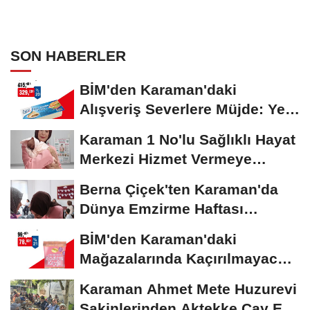
SON HABERLER
BİM'den Karaman'daki
Alışveriş Severlere Müjde: Yeni
İndirimler...
Karaman 1 No'lu Sağlıklı Hayat
Merkezi Hizmet Vermeye
Devam Ediyor
Berna Çiçek'ten Karaman'da
Dünya Emzirme Haftası
Etkinliğine Ziyaret
BİM'den Karaman'daki
Mağazalarında Kaçırılmayacak
İndirim Fırsatı
Karaman Ahmet Mete Huzurevi
Sakinlerinden Aktekke Çay Evi