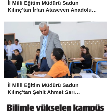
İl Milli Eğitim Müdürü Sadun
Kılınç'tan İrfan Ataseven Anadolu
Lisesine Ziyaret
İl Milli Eğitim Müdürü Sadun
Kılınç'tan Şehit Ahmet Sarı
Ortaokulu'na Ziyaret