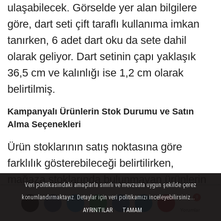
ulaşabilecek. Görselde yer alan bilgilere
göre, dart seti çift taraflı kullanıma imkan
tanırken, 6 adet dart oku da sete dahil
olarak geliyor. Dart setinin çapı yaklaşık
36,5 cm ve kalınlığı ise 1,2 cm olarak
belirtilmiş.
Kampanyalı Ürünlerin Stok Durumu ve Satın
Alma Seçenekleri
Ürün stoklarının satış noktasına göre
farklılık gösterebileceği belirtilirken,
mağaza stoklarında bulunmayan ürünlerin
Veri politikasındaki amaçlarla sınırlı ve mevzuata uygun şekilde çerez
yakın diğer mağazalardan, A101
konumlandırmaktayız. Detaylar için veri politikamızı inceleyebilirsiniz...
Ekstra'dan veya A101 Kapıda'dan temin
AYRINTILAR
TAMAM
Yorumlar
Yorumlar
Yorumlar