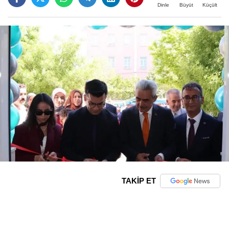
Büyüt
Küçült
Dinle
TAKİP ET