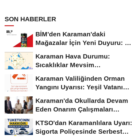
SON HABERLER
BİM'den Karaman'daki
Mağazalar İçin Yeni Duyuru: 11
Ağustos'tan İtibaren...
Karaman Hava Durumu:
Sıcaklıklar Mevsim
Normallerinin Üzerinde
Karaman Valiliğinden Orman
Seyrediyor
Yangını Uyarısı: Yeşil Vatanı
Birlikte...
Karaman'da Okullarda Devam
Eden Onarım Çalışmaları
Yerinde İncelendi
KTSO'dan Karamanlılara Uyarı:
Sigorta Poliçesinde Serbest