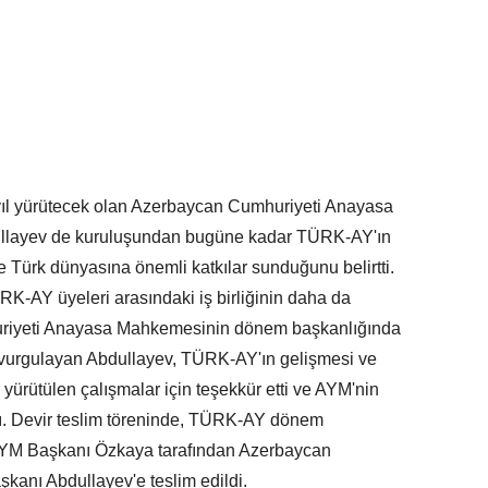
yıl yürütecek olan Azerbaycan Cumhuriyeti Anayasa
llayev de kuruluşundan bugüne kadar TÜRK-AY'ın
e Türk dünyasına önemli katkılar sunduğunu belirtti.
RK-AY üyeleri arasındaki iş birliğinin daha da
uriyeti Anayasa Mahkemesinin dönem başkanlığında
i vurgulayan Abdullayev, TÜRK-AY'ın gelişmesi ve
rütülen çalışmalar için teşekkür etti ve AYM'nin
ı. Devir teslim töreninde, TÜRK-AY dönem
 AYM Başkanı Özkaya tarafından Azerbaycan
anı Abdullayev'e teslim edildi.