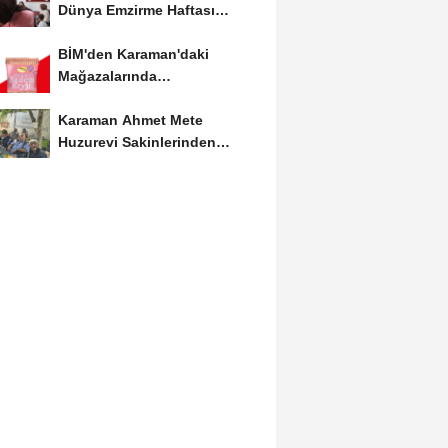
Dünya Emzirme Haftası
Etkinliğine Ziyaret
BİM'den Karaman'daki
Mağazalarında
Kaçırılmayacak İndirim Fırsatı
Karaman Ahmet Mete
Huzurevi Sakinlerinden
Aktekke Çay Evi Ziyareti