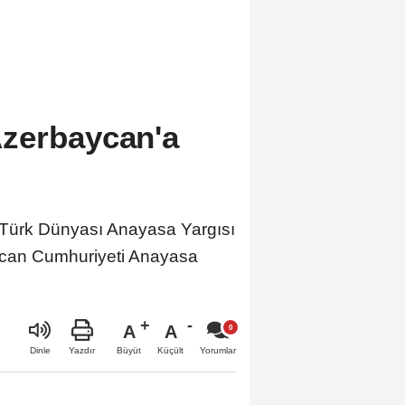
Azerbaycan'a
ürk Dünyası Anayasa Yargısı
ycan Cumhuriyeti Anayasa
A
A
Büyüt
Küçült
Dinle
Yazdır
Yorumlar