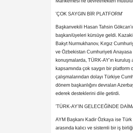
Mahkemesi'ne devretmekten mutluluk 
'ÇOK SAYGIN BİR PLATFORM'
Başkanvekili Hasan Tahsin Gökcan'
başkan/üyeleri kürsüye geldi. Kaza
Bakyt Nurmukhanov, Kırgız Cumhur
ve Özbekistan Cumhuriyeti Anayasa
konuşmalarda, TÜRK-AY'ın kuruluş am
kapsamında çok saygın bir platform o
çalışmalarından dolayı Türkiye Cumh
dönem başkanlığını devralan Azerba
ederek desteklerini dile getirdi.
'TÜRK-AY'IN GELECEĞİNDE DAİM
AYM Başkanı Kadir Özkaya ise Türk d
arasında kalıcı ve sistemli bir iş bir