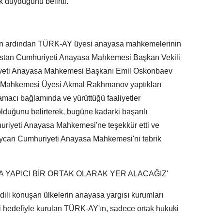
duyduğunu belirtti.
ın ardından TÜRK-AY üyesi anayasa mahkemelerinin
kistan Cumhuriyeti Anayasa Mahkemesi Başkan Vekili
iyeti Anayasa Mahkemesi Başkanı Emil Oskonbaev
 Mahkemesi Üyesi Akmal Rakhmanov yaptıkları
acı bağlamında ve yürüttüğü faaliyetler
lduğunu belirterek, bugüne kadarki başarılı
uriyeti Anayasa Mahkemesi'ne teşekkür etti ve
ycan Cumhuriyeti Anayasa Mahkemesi'ni tebrik
A YAPICI BİR ORTAK OLARAK YER ALACAĞIZ'
ili konuşan ülkelerin anayasa yargısı kurumları
liği hedefiyle kurulan TÜRK-AY'ın, sadece ortak hukuki