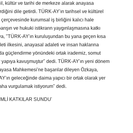
il, kültür ve tarihi de merkeze alarak anayasa
iğini dile getirdi. TÜRK-AY'ın tarihsel ve kültürel
i çerçevesinde kurumsal iş birliğini kalıcı hale
arışın ve hukuki istikrarın yaygınlaşmasına katkı
ya, "TÜRK-AY'ın kuruluşundan bu yana geçen kısa
ti ilkesini, anayasal adaleti ve insan haklarına
nda güçlendirme yönündeki ortak irademiz, somut
ir yapıya kavuşmuştur" dedi. TÜRK-AY'ın yeni dönem
yasa Mahkemesi'ne başarılar dileyen Özkaya,
n geleceğinde daima yapıcı bir ortak olarak yer
aha vurgulamak istiyorum" dedi.
MLİ KATKILAR SUNDU'