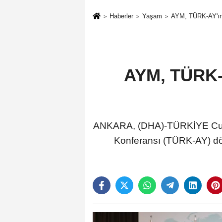
Haberler
Yaşam
AYM, TÜRK-AY'ın 
AYM, TÜRK-A
ANKARA, (DHA)-TÜRKİYE Cumh
Konferansı (TÜRK-AY) dö