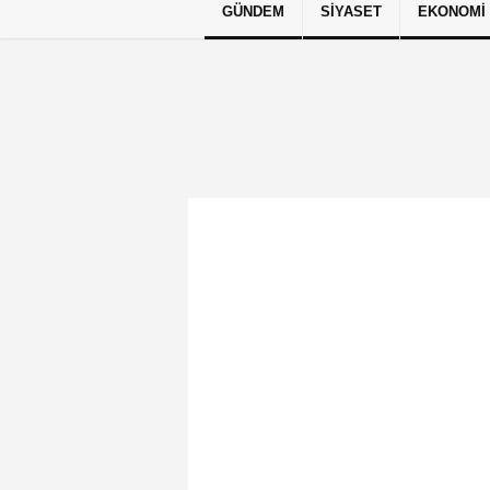
GÜNDEM
SIYASET
EKONOMI
Künye
İletişim
Çerez Politikası
G