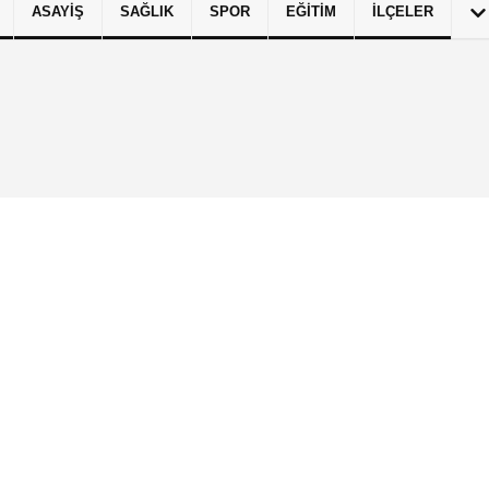
ASAYIŞ
SAĞLIK
SPOR
EĞITIM
İLÇELER
izlilik İlkeleri