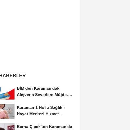
 HABERLER
BİM'den Karaman'daki
Alışveriş Severlere Müjde:
Yeni İndirimler...
Karaman 1 No'lu Sağlıklı
Hayat Merkezi Hizmet
Vermeye Devam Ediyor
Berna Çiçek'ten Karaman'da