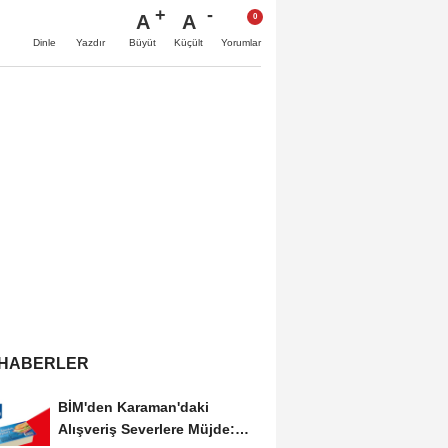
A
A
Büyüt
Küçült
Dinle
Yazdır
Yorumlar
 HABERLER
BİM'den Karaman'daki
Alışveriş Severlere Müjde: