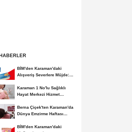
 HABERLER
BİM'den Karaman'daki
Alışveriş Severlere Müjde:
Yeni İndirimler...
Karaman 1 No'lu Sağlıklı
Hayat Merkezi Hizmet
Vermeye Devam Ediyor
Berna Çiçek'ten Karaman'da
Dünya Emzirme Haftası
Etkinliğine Ziyaret
BİM'den Karaman'daki