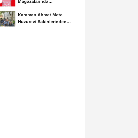
Mağazalarında
Kaçırılmayacak İndirim Fırsatı
Karaman Ahmet Mete
Huzurevi Sakinlerinden
Aktekke Çay Evi Ziyareti