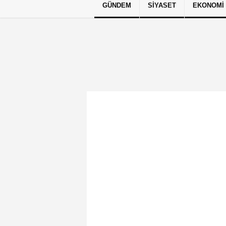
GÜNDEM
SIYASET
EKONOMI
Künye
İletişim
Çerez Politikası
G