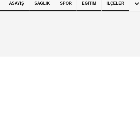
ASAYIŞ
SAĞLIK
SPOR
EĞITIM
İLÇELER
izlilik İlkeleri