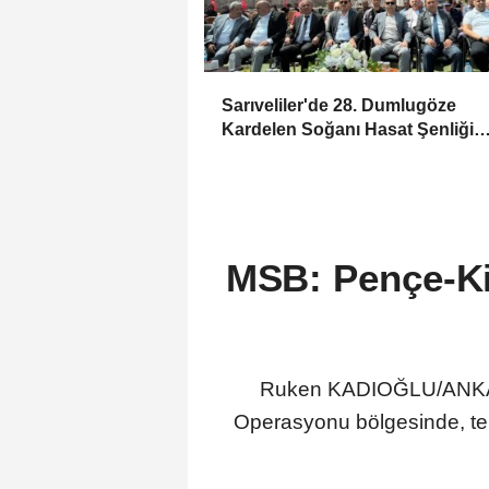
Sarıveliler'de 28. Dumlugöze
Kardelen Soğanı Hasat Şenliği
Coşkusu
MSB: Pençe-Kil
Ruken KADIOĞLU/ANKARA,
Operasyonu bölgesinde, ter