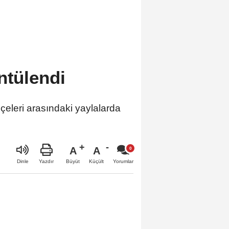
ntülendi
leri arasındaki yaylalarda
A
A
Büyüt
Küçült
Dinle
Yazdır
Yorumlar