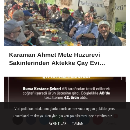
Karaman Ahmet Mete Huzurevi
Sakinlerinden Aktekke Çay Evi
Ziyareti
Veri politikasındaki amaçlarla sınırlı ve mevzuata uygun şekilde çerez
konumlandırmaktayız. Detaylar için veri politikamızı inceleyebilirsiniz...
AYRINTILAR
TAMAM
Yorumlar
Yorumlar
Yorumlar