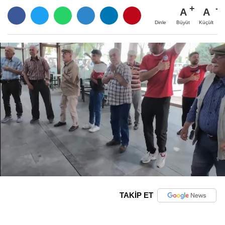
A
A
Büyüt
Küçült
Dinle
TAKİP ET