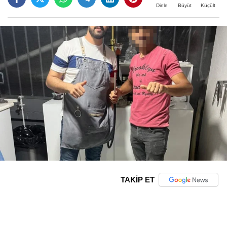
Büyüt
Küçült
Dinle
TAKİP ET