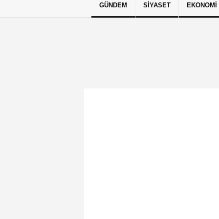
GÜNDEM
SIYASET
EKONOMI
Künye
İletişim
Çerez Politikası
G