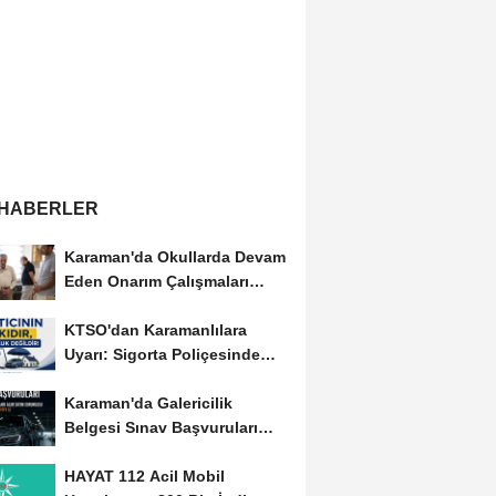
 HABERLER
Karaman'da Okullarda Devam
Eden Onarım Çalışmaları
Yerinde İncelendi
KTSO'dan Karamanlılara
Uyarı: Sigorta Poliçesinde
Serbest Seçim Esastır
Karaman'da Galericilik
Belgesi Sınav Başvuruları
Başladı
HAYAT 112 Acil Mobil