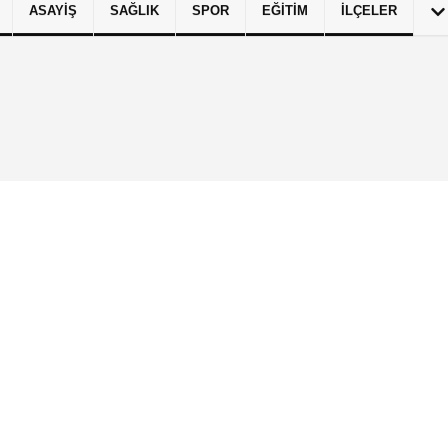
ASAYIŞ
SAĞLIK
SPOR
EĞITIM
İLÇELER
izlilik İlkeleri