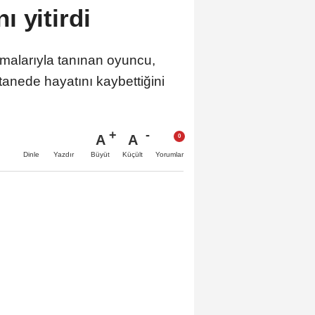
 yitirdi
malarıyla tanınan oyuncu,
nede hayatını kaybettiğini
A
A
Büyüt
Küçült
Dinle
Yazdır
Yorumlar