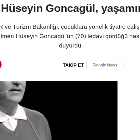
 Hüseyin Goncagül, yaşamını
 Turizm Bakanlığı, çocuklara yönelik tiyatro çalış
tmen Hüseyin Goncagül'ün (70) tedavi gördüğü hasta
duyurdu
TAKİP ET