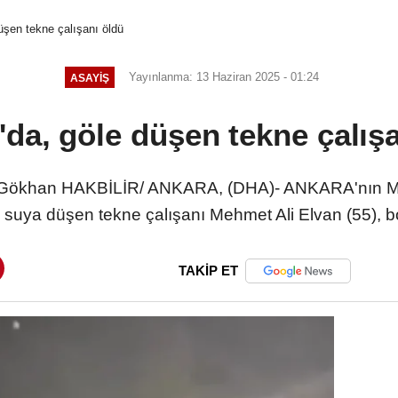
üşen tekne çalışanı öldü
Yayınlanma: 13 Haziran 2025 - 01:24
ASAYIŞ
da, göle düşen tekne çalış
ökhan HAKBİLİR/ ANKARA, (DHA)- ANKARA'nın Ma
 suya düşen tekne çalışanı Mehmet Ali Elvan (55), 
TAKİP ET