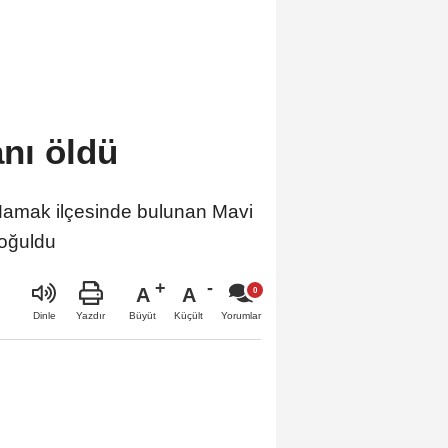
anı öldü
mak ilçesinde bulunan Mavi
boğuldu
A
A
Büyüt
Küçült
Dinle
Yazdır
Yorumlar