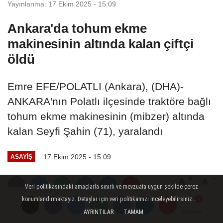
Yayınlanma: 17 Ekim 2025 - 15:09
Ankara'da tohum ekme
makinesinin altında kalan çiftçi
öldü
Emre EFE/POLATLI (Ankara), (DHA)-
ANKARA'nın Polatlı ilçesinde traktöre bağlı
tohum ekme makinesinin (mibzer) altında
kalan Seyfi Şahin (71), yaralandı
17 Ekim 2025 - 15:09
ASAYIŞ
A
A
Veri politikasındaki amaçlarla sınırlı ve mevzuata uygun şekilde çerez
Büyüt
Küçült
Dinle
konumlandırmaktayız. Detaylar için veri politikamızı inceleyebilirsiniz...
AYRINTILAR
TAMAM
Yorumlar
Yorumlar
Yorumlar