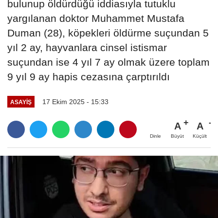
bulunup öldürdüğü iddiasıyla tutuklu
yargılanan doktor Muhammet Mustafa
Duman (28), köpekleri öldürme suçundan 5
yıl 2 ay, hayvanlara cinsel istismar
suçundan ise 4 yıl 7 ay olmak üzere toplam
9 yıl 9 ay hapis cezasına çarptırıldı
17 Ekim 2025 - 15:33
ASAYIŞ
A
A
Büyüt
Küçült
Dinle