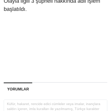
Olayla ilgili 3 şüpheli hakkında adli işlem
başlatıldı.
YORUMLAR