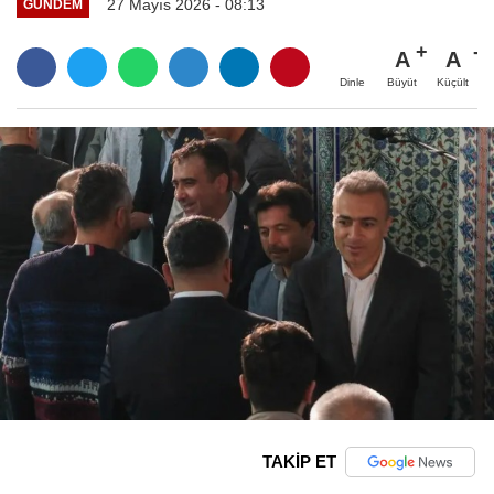
27 Mayıs 2026 - 08:13
GÜNDEM
A
A
Büyüt
Küçült
Dinle
TAKİP ET