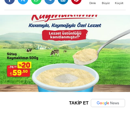
Büyüt
Küçült
Dinle
TAKİP ET