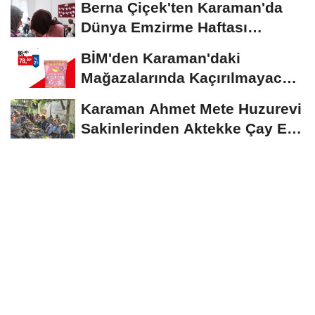
Berna Çiçek'ten Karaman'da
Dünya Emzirme Haftası
Etkinliğine Ziyaret
BİM'den Karaman'daki
Mağazalarında Kaçırılmayacak
İndirim Fırsatı
Karaman Ahmet Mete Huzurevi
Sakinlerinden Aktekke Çay Evi
Ziyareti