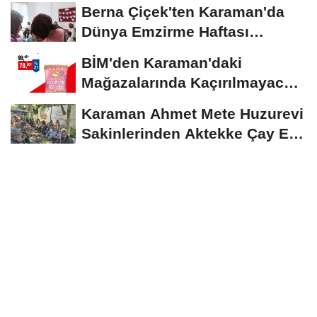
Devam Ediyor
Berna Çiçek'ten Karaman'da
Dünya Emzirme Haftası
Etkinliğine Ziyaret
BİM'den Karaman'daki
Mağazalarında Kaçırılmayacak
İndirim Fırsatı
Karaman Ahmet Mete Huzurevi
Sakinlerinden Aktekke Çay Evi
Ziyareti