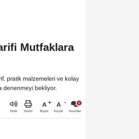
rifi Mutfaklara
rif, pratik malzemeleri ve kolay
da denenmeyi bekliyor.
A
A
Büyüt
Küçült
Dinle
Yazdır
Yorumlar