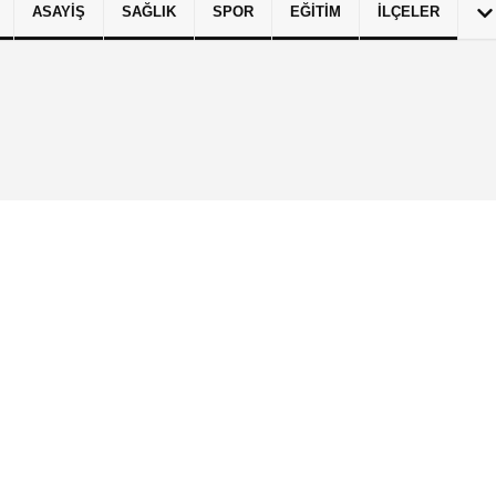
ASAYIŞ
SAĞLIK
SPOR
EĞITIM
İLÇELER
izlilik İlkeleri