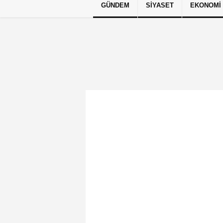
GÜNDEM
SIYASET
EKONOMI
Künye
İletişim
Çerez Politikası
G