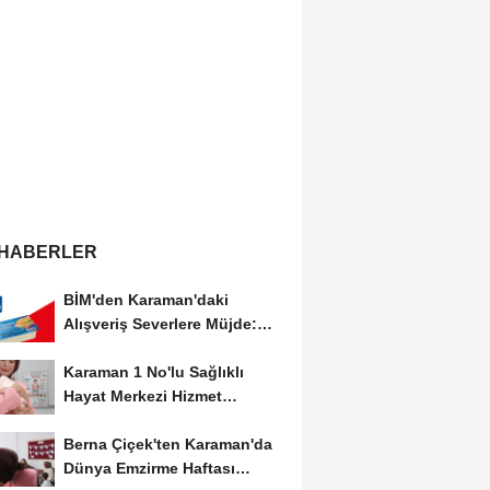
 HABERLER
BİM'den Karaman'daki
Alışveriş Severlere Müjde:
Yeni İndirimler...
Karaman 1 No'lu Sağlıklı
Hayat Merkezi Hizmet
Vermeye Devam Ediyor
Berna Çiçek'ten Karaman'da
Dünya Emzirme Haftası