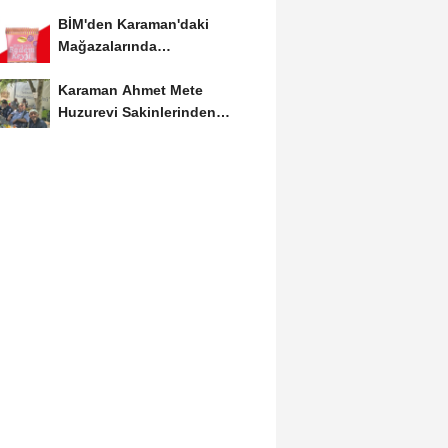
Etkinliğine Ziyaret
BİM'den Karaman'daki
Mağazalarında
Kaçırılmayacak İndirim Fırsatı
Karaman Ahmet Mete
Huzurevi Sakinlerinden
Aktekke Çay Evi Ziyareti