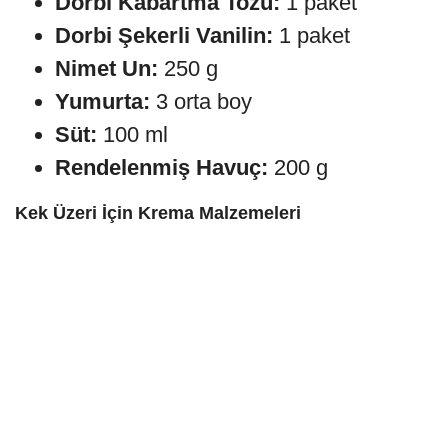
Dorbi Kabartma Tozu:
1 paket
Dorbi Şekerli Vanilin:
1 paket
Nimet Un:
250 g
Yumurta:
3 orta boy
Süt:
100 ml
Rendelenmiş Havuç:
200 g
Kek Üzeri İçin Krema Malzemeleri