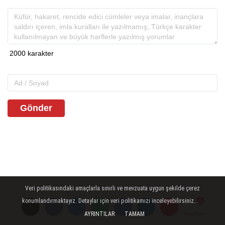
Gönder
Veri politikasındaki amaçlarla sınırlı ve mevzuata uygun şekilde çerez
konumlandırmaktayız. Detaylar için veri politikamızı inceleyebilirsiniz...
AYRINTILAR
TAMAM
Yorumlar
Yorumlar