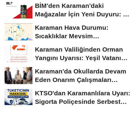
BİM'den Karaman'daki
Mağazalar İçin Yeni Duyuru: 11
Ağustos'tan İtibaren...
Karaman Hava Durumu:
Sıcaklıklar Mevsim
Normallerinin Üzerinde
Karaman Valiliğinden Orman
Seyrediyor
Yangını Uyarısı: Yeşil Vatanı
Birlikte...
Karaman'da Okullarda Devam
Eden Onarım Çalışmaları
Yerinde İncelendi
KTSO'dan Karamanlılara Uyarı:
Sigorta Poliçesinde Serbest
Seçim Esastır