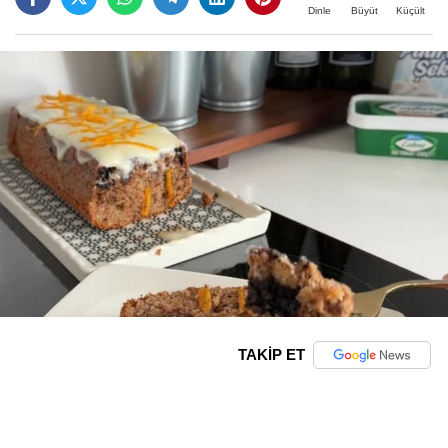
Büyüt
Küçült
Dinle
TAKİP ET