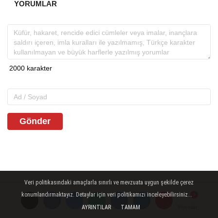
YORUMLAR
Gönder
Veri politikasındaki amaçlarla sınırlı ve mevzuata uygun şekilde çerez
konumlandırmaktayız. Detaylar için veri politikamızı inceleyebilirsiniz...
AYRINTILAR
TAMAM
Yorumlar
Yorumlar