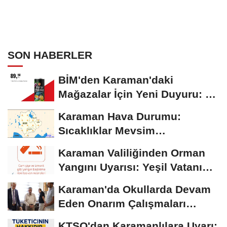
SON HABERLER
BİM'den Karaman'daki
Mağazalar İçin Yeni Duyuru: 11
Ağustos'tan İtibaren...
Karaman Hava Durumu:
Sıcaklıklar Mevsim
Normallerinin Üzerinde
Karaman Valiliğinden Orman
Seyrediyor
Yangını Uyarısı: Yeşil Vatanı
Birlikte...
Karaman'da Okullarda Devam
Eden Onarım Çalışmaları
Yerinde İncelendi
KTSO'dan Karamanlılara Uyarı: