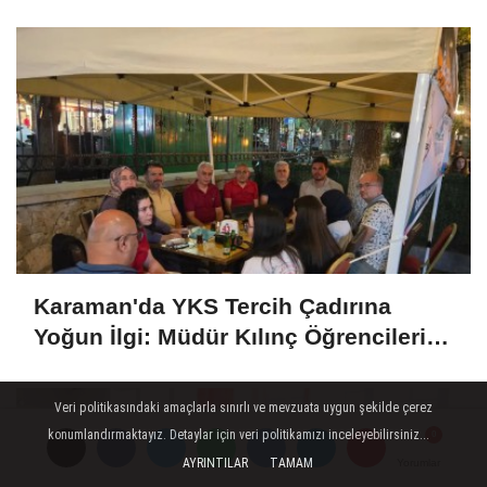
Karaman'da YKS Tercih Çadırına
Yoğun İlgi: Müdür Kılınç Öğrencileri
Yalnız Bırakmadı
Veri politikasındaki amaçlarla sınırlı ve mevzuata uygun şekilde çerez
konumlandırmaktayız. Detaylar için veri politikamızı inceleyebilirsiniz...
AYRINTILAR
TAMAM
Yorumlar
Yorumlar