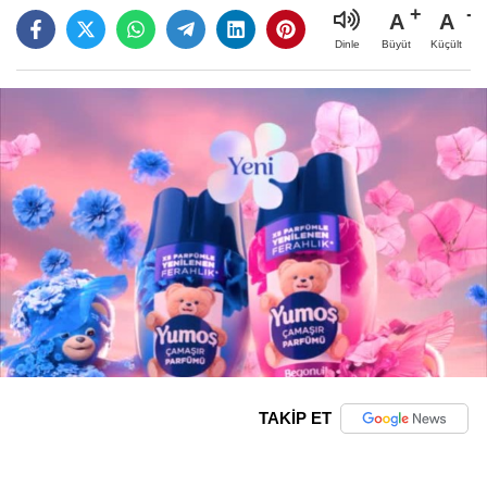
A
A
Büyüt
Küçült
Dinle
TAKİP ET