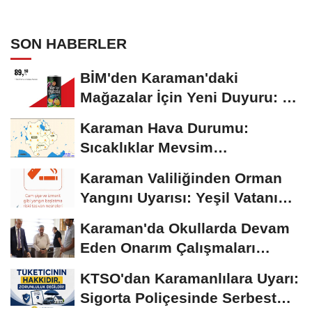
SON HABERLER
BİM'den Karaman'daki
Mağazalar İçin Yeni Duyuru: 11
Ağustos'tan İtibaren...
Karaman Hava Durumu:
Sıcaklıklar Mevsim
Normallerinin Üzerinde
Karaman Valiliğinden Orman
Seyrediyor
Yangını Uyarısı: Yeşil Vatanı
Birlikte...
Karaman'da Okullarda Devam
Eden Onarım Çalışmaları
Yerinde İncelendi
KTSO'dan Karamanlılara Uyarı:
Sigorta Poliçesinde Serbest