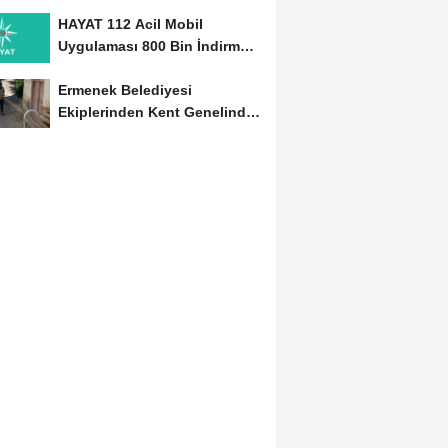
Başladı
HAYAT 112 Acil Mobil
Uygulaması 800 Bin İndirmeyi
Aştı
Ermenek Belediyesi
Ekiplerinden Kent Genelinde
Sürdürülebilir Hizmet...