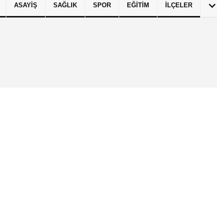
ASAYIŞ
SAĞLIK
SPOR
EĞITIM
İLÇELER
izlilik İlkeleri