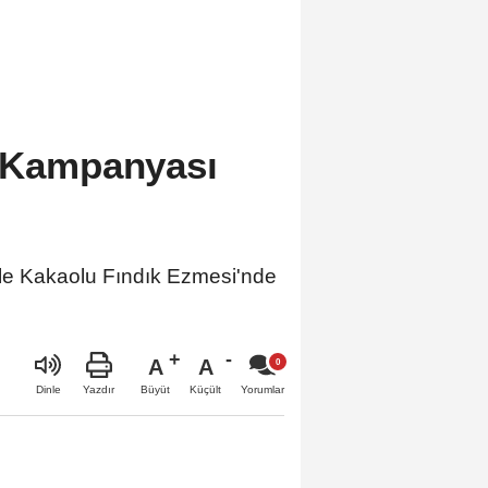
i Kampanyası
elle Kakaolu Fındık Ezmesi'nde
A
A
Büyüt
Küçült
Dinle
Yazdır
Yorumlar