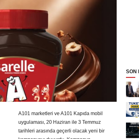
SON
A101 marketleri ve A101 Kapıda mobil
uygulaması, 20 Haziran ile 3 Temmuz
tarihleri arasında geçerli olacak yeni bir