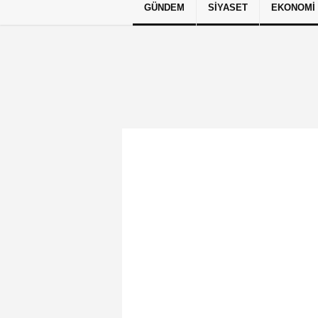
GÜNDEM
SIYASET
EKONOMI
Künye
İletişim
Çerez Politikası
G