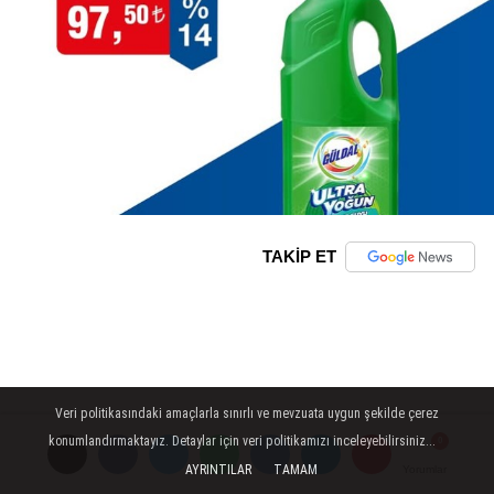
TAKİP ET
Veri politikasındaki amaçlarla sınırlı ve mevzuata uygun şekilde çerez
konumlandırmaktayız. Detaylar için veri politikamızı inceleyebilirsiniz...
AYRINTILAR
TAMAM
Yorumlar
Yorumlar
Yorumlar