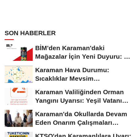
SON HABERLER
BİM'den Karaman'daki
Mağazalar İçin Yeni Duyuru: 11
Ağustos'tan İtibaren...
Karaman Hava Durumu:
Sıcaklıklar Mevsim
Normallerinin Üzerinde
Karaman Valiliğinden Orman
Seyrediyor
Yangını Uyarısı: Yeşil Vatanı
Birlikte...
Karaman'da Okullarda Devam
Eden Onarım Çalışmaları
Yerinde İncelendi
KTSO'dan Karamanlılara Uyarı: