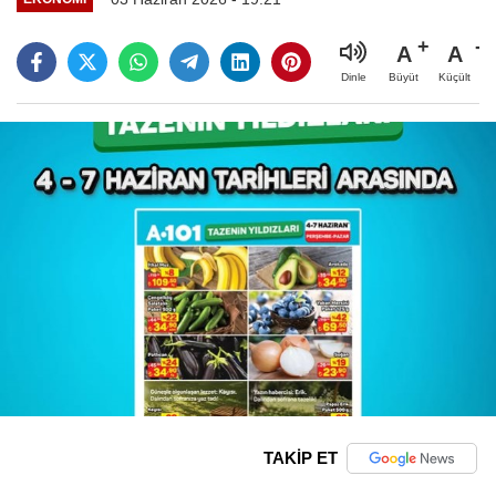
A
A
Büyüt
Küçült
Dinle
TAKİP ET