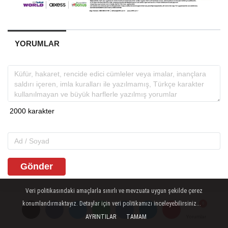
YORUMLAR
Gönder
Veri politikasındaki amaçlarla sınırlı ve mevzuata uygun şekilde çerez
konumlandırmaktayız. Detaylar için veri politikamızı inceleyebilirsiniz...
AYRINTILAR
TAMAM
Yorumlar
Yorumlar