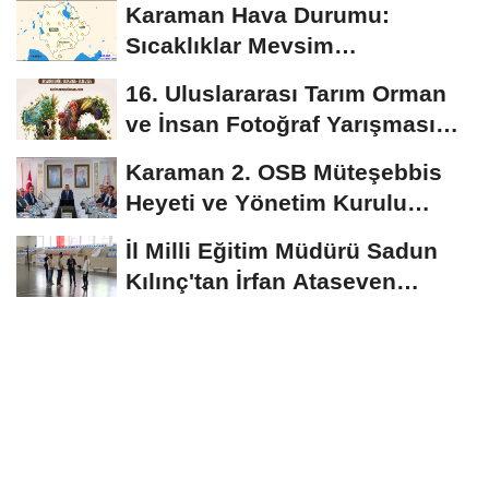
Karaman Hava Durumu:
Sıcaklıklar Mevsim
Normallerinin Üzerinde
16. Uluslararası Tarım Orman
Seyredecek
ve İnsan Fotoğraf Yarışması
Başvuruları...
Karaman 2. OSB Müteşebbis
Heyeti ve Yönetim Kurulu
Toplantısı Gerçekleştirildi
İl Milli Eğitim Müdürü Sadun
Kılınç'tan İrfan Ataseven
Anadolu...