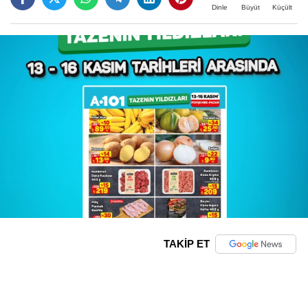
Büyüt
Küçült
Dinle
TAKİP ET