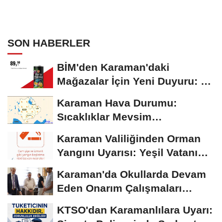
SON HABERLER
BİM'den Karaman'daki
Mağazalar İçin Yeni Duyuru: 11
Ağustos'tan İtibaren...
Karaman Hava Durumu:
Sıcaklıklar Mevsim
Normallerinin Üzerinde
Karaman Valiliğinden Orman
Seyrediyor
Yangını Uyarısı: Yeşil Vatanı
Birlikte...
Karaman'da Okullarda Devam
Eden Onarım Çalışmaları
Yerinde İncelendi
KTSO'dan Karamanlılara Uyarı: