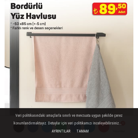
Veri politikasındaki amaçlarla sınırlı ve mevzuata uygun şekilde çerez
konumlandırmaktayız. Detaylar için veri politikamızı inceleyebilirsiniz...
AYRINTILAR
TAMAM
Yorumlar
Yorumlar
Yorumlar