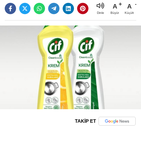
A
A
Büyüt
Küçült
Dinle
TAKİP ET