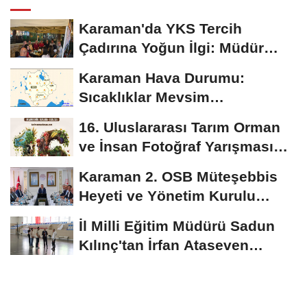
Karaman'da YKS Tercih
Çadırına Yoğun İlgi: Müdür
Kılınç Öğrencileri...
Karaman Hava Durumu:
Sıcaklıklar Mevsim
Normallerinin Üzerinde
16. Uluslararası Tarım Orman
Seyredecek
ve İnsan Fotoğraf Yarışması
Başvuruları...
Karaman 2. OSB Müteşebbis
Heyeti ve Yönetim Kurulu
Toplantısı Gerçekleştirildi
İl Milli Eğitim Müdürü Sadun
Kılınç'tan İrfan Ataseven
Anadolu...