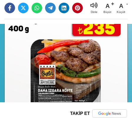
A
A
Büyüt
Küçült
Dinle
TAKİP ET