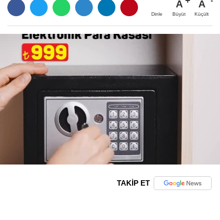
A
A
Büyüt
Küçült
Dinle
TAKİP ET