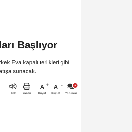
ları Başlıyor
k Eva kapalı terlikleri gibi
atışa sunacak.
A
A
Büyüt
Küçült
Dinle
Yazdır
Yorumlar