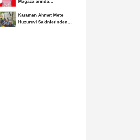
Mağazalarında
Kaçırılmayacak İndirim Fırsatı
Karaman Ahmet Mete
Huzurevi Sakinlerinden
Aktekke Çay Evi Ziyareti