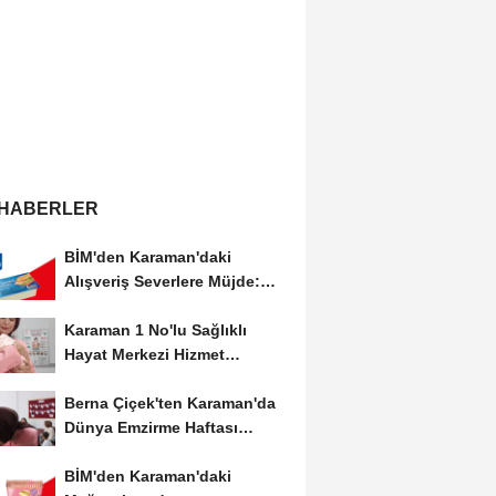
 HABERLER
BİM'den Karaman'daki
Alışveriş Severlere Müjde:
Yeni İndirimler...
Karaman 1 No'lu Sağlıklı
Hayat Merkezi Hizmet
Vermeye Devam Ediyor
Berna Çiçek'ten Karaman'da
Dünya Emzirme Haftası
Etkinliğine Ziyaret
BİM'den Karaman'daki