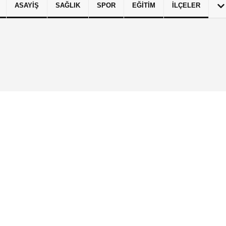
ASAYIŞ
SAĞLIK
SPOR
EĞITIM
İLÇELER
izlilik İlkeleri