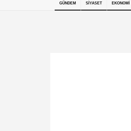
GÜNDEM
SIYASET
EKONOMI
Künye
İletişim
Çerez Politikası
G