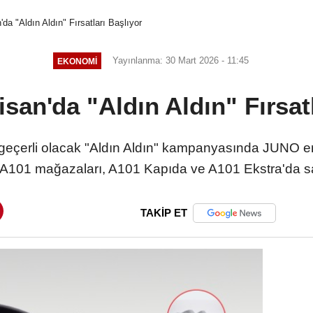
da "Aldın Aldın" Fırsatları Başlıyor
Yayınlanma: 30 Mart 2026 - 11:45
EKONOMI
san'da "Aldın Aldın" Fırsat
geçerli olacak "Aldın Aldın" kampanyasında JUNO erke
eri A101 mağazaları, A101 Kapıda ve A101 Ekstra'da s
TAKİP ET