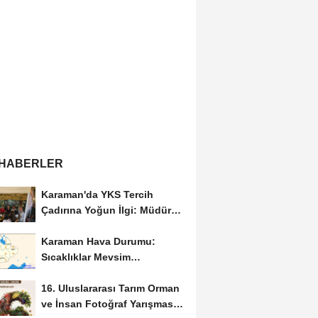
 HABERLER
Karaman'da YKS Tercih
Çadırına Yoğun İlgi: Müdür
Kılınç Öğrencileri...
Karaman Hava Durumu:
Sıcaklıklar Mevsim
Normallerinin Üzerinde
16. Uluslararası Tarım Orman
Seyredecek
ve İnsan Fotoğraf Yarışması