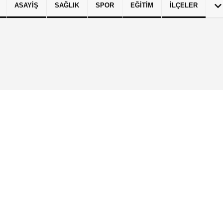
ASAYIŞ
SAĞLIK
SPOR
EĞITIM
İLÇELER
izlilik İlkeleri