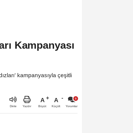
zları Kampanyası
dızları' kampanyasıyla çeşitli
A
A
Büyüt
Küçült
Dinle
Yazdır
Yorumlar