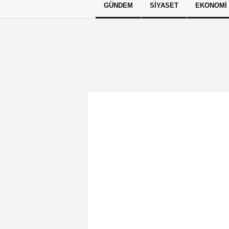
GÜNDEM
SIYASET
EKONOMI
Künye
İletişim
Çerez Politikası
G