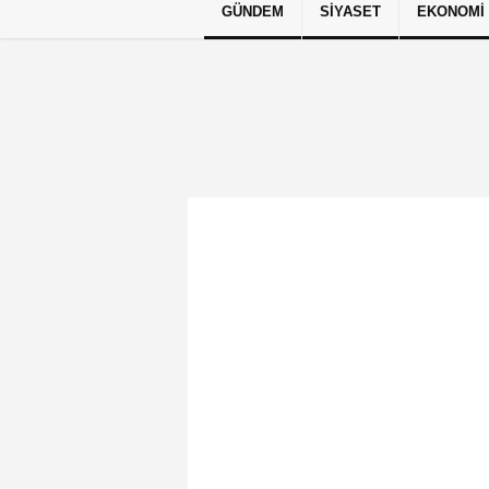
GÜNDEM
SIYASET
EKONOMI
Künye
İletişim
Çerez Politikası
G