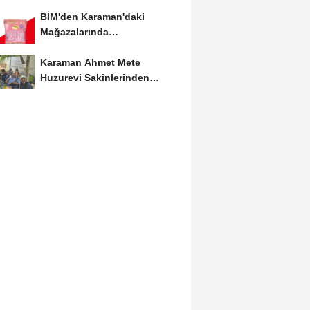
Etkinliğine Ziyaret
BİM'den Karaman'daki
Mağazalarında
Kaçırılmayacak İndirim Fırsatı
Karaman Ahmet Mete
Huzurevi Sakinlerinden
Aktekke Çay Evi Ziyareti