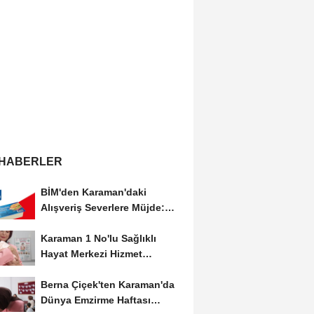
 HABERLER
BİM'den Karaman'daki
Alışveriş Severlere Müjde:
Yeni İndirimler...
Karaman 1 No'lu Sağlıklı
Hayat Merkezi Hizmet
Vermeye Devam Ediyor
Berna Çiçek'ten Karaman'da
Dünya Emzirme Haftası