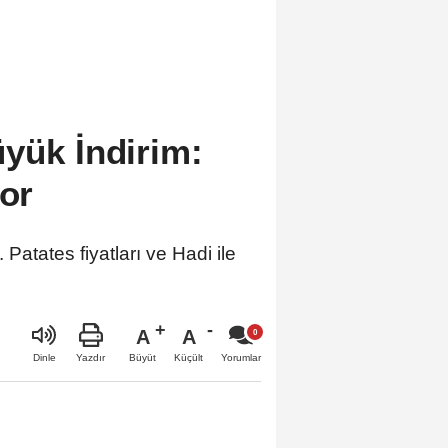
yük İndirim:
yor
atates fiyatları ve Hadi ile
A
A
Büyüt
Küçült
Dinle
Yazdır
Yorumlar