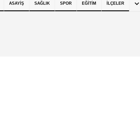
ASAYIŞ
SAĞLIK
SPOR
EĞITIM
İLÇELER
izlilik İlkeleri