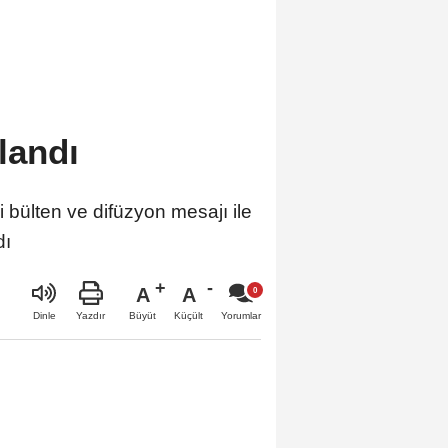
landı
 bülten ve difüzyon mesajı ile
dı
A
A
Büyüt
Küçült
Dinle
Yazdır
Yorumlar