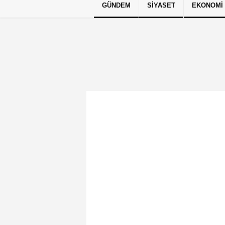
GÜNDEM
SIYASET
EKONOMI
Künye
İletişim
Çerez Politikası
G