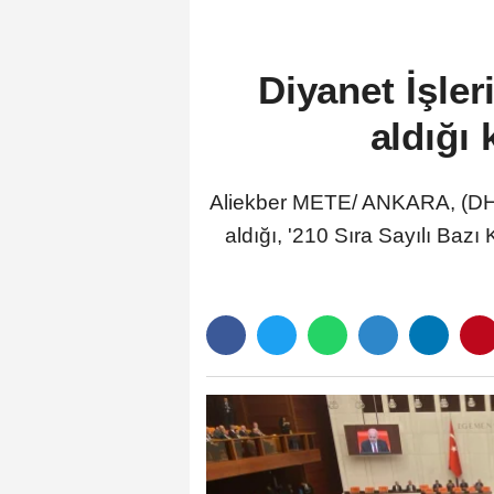
Diyanet İşler
aldığı 
Aliekber METE/ ANKARA, (DHA)
aldığı, '210 Sıra Sayılı Ba