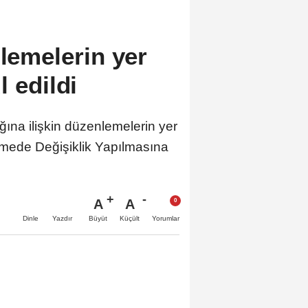
nlemelerin yer
l edildi
na ilişkin düzenlemelerin yer
amede Değişiklik Yapılmasına
A
A
Büyüt
Küçült
Dinle
Yazdır
Yorumlar