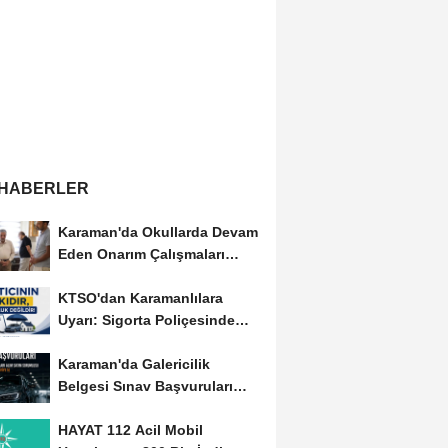
 HABERLER
Karaman'da Okullarda Devam
Eden Onarım Çalışmaları
Yerinde İncelendi
KTSO'dan Karamanlılara
Uyarı: Sigorta Poliçesinde
Serbest Seçim Esastır
Karaman'da Galericilik
Belgesi Sınav Başvuruları
Başladı
HAYAT 112 Acil Mobil