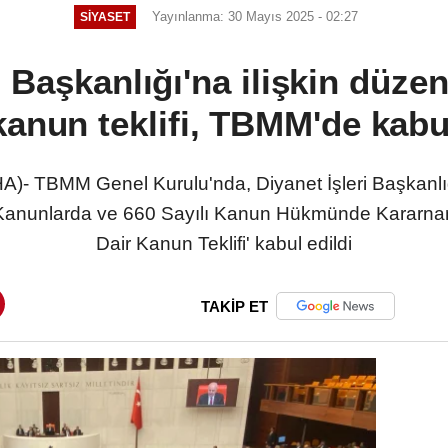
Yayınlanma: 30 Mayıs 2025 - 02:27
SIYASET
i Başkanlığı'na ilişkin düze
kanun teklifi, TBMM'de kabu
- TBMM Genel Kurulu'nda, Diyanet İşleri Başkanlığı
zı Kanunlarda ve 660 Sayılı Kanun Hükmünde Kararn
Dair Kanun Teklifi' kabul edildi
TAKİP ET