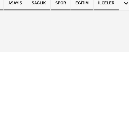
ASAYIŞ
SAĞLIK
SPOR
EĞITIM
İLÇELER
izlilik İlkeleri